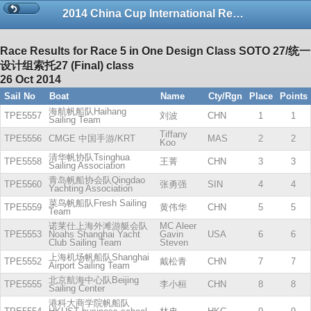
2014 China Cup International Regatta
Race Results for Race 5 in One Design Class SOTO 27/统一
设计组索托27 (Final) class
26 Oct 2014
Sail No
Boat
Name
Cty/Rgn
Place
Points
海航帆船队Haihang
TPE5557
刘波
CHN
1
1
Sailing Team
Tiffany
TPE5556
CMGE 中国手游/KRT
MAS
2
2
Koo
清华帆协队Tsinghua
TPE5558
王菁
CHN
3
3
Sailing Association
青岛帆船协会队Qingdao
TPE5560
张勇强
SIN
4
4
Yachting Association
菜鸟帆船队Fresh Sailing
TPE5559
黄伟华
CHN
5
5
Team
诺莱仕上海外滩游艇会队
MC Aleer
TPE5553
Noahs Shanghai Yacht
Gavin
USA
6
6
Club Sailing Team
Steven
上海机场帆船队Shanghai
TPE5552
戴松青
CHN
7
7
Airport Sailing Team
北京航海中心队Beijing
TPE5555
李小桓
CHN
8
8
Sailing Center
港科大商学院帆船队