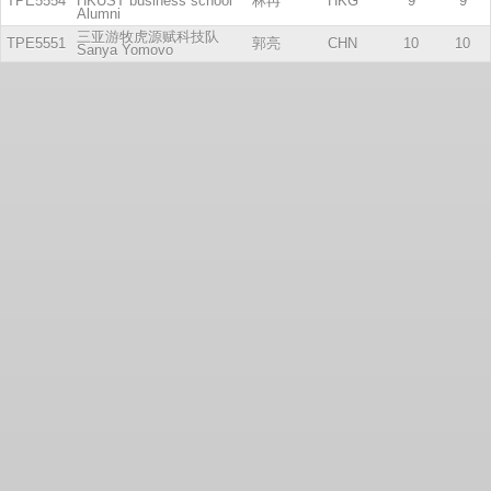
TPE5554
HKUST business school
林冉
HKG
9
9
Alumni
三亚游牧虎源赋科技队
TPE5551
郭亮
CHN
10
10
Sanya Yomovo