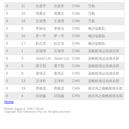
0
11
吕彦齐
吕彦齐
CHN
万航
0
15
周秉文
周秉文
CHN
万航
0
18
王凌霄
王凌霄
CHN
万航
0
6
李林达
李林达
CHN
梅沙远航队
0
10
罗一可
罗一可
CHN
梅沙远航队
0
17
杜正浩
杜正浩
CHN
梅沙远航队
0
1
石瑞琪
石瑞琪
CHN
蓝帆航海运动俱乐部
0
3
Jason Lin
Jason Lin
CHN
蓝帆航海运动俱乐部
0
5
胥子熙
胥子熙
CHN
蓝帆航海运动俱乐部
0
8
黄培正
黄培正
CHN
蓝帆航海运动俱乐部
0
13
王泽轩
王泽轩
CHN
蓝帆航海运动俱乐部
0
19
周俊丞
周俊丞
CHN
南京风之曲帆船俱乐部
0
4
邱冠鑫
邱冠鑫
CHN
南京风之曲帆船俱乐部
Home
Printed: August 8, 2026, 2:48 pm
Copyright 2011 Telemetrics Pty Ltd. All rights reserved.